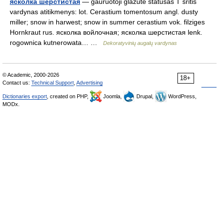
ясколка шерстистая
— gauruotoji glažutė statusas T sritis
vardynas atitikmenys: lot. Cerastium tomentosum angl. dusty
miller; snow in harwest; snow in summer cerastium vok. filziges
Hornkraut rus. ясколка войлочная; ясколка шерстистая lenk.
rogownica kutnerowata… …
Dekoratyvinių augalų vardynas
© Academic, 2000-2026
18+
Contact us:
Technical Support
,
Advertising
Dictionaries export
, created on PHP,
Joomla,
Drupal,
WordPress,
MODx.