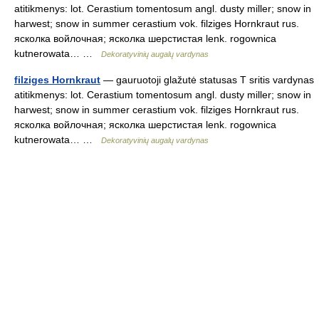
atitikmenys: lot. Cerastium tomentosum angl. dusty miller; snow in
harwest; snow in summer cerastium vok. filziges Hornkraut rus.
ясколка войлочная; ясколка шерстистая lenk. rogownica
kutnerowata… …
Dekoratyvinių augalų vardynas
filziges Hornkraut
— gauruotoji glažutė statusas T sritis vardynas
atitikmenys: lot. Cerastium tomentosum angl. dusty miller; snow in
harwest; snow in summer cerastium vok. filziges Hornkraut rus.
ясколка войлочная; ясколка шерстистая lenk. rogownica
kutnerowata… …
Dekoratyvinių augalų vardynas