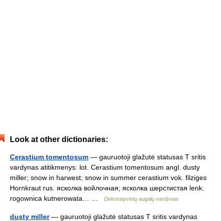
Look at other dictionaries:
Cerastium tomentosum
— gauruotoji glažutė statusas T sritis
vardynas atitikmenys: lot. Cerastium tomentosum angl. dusty
miller; snow in harwest; snow in summer cerastium vok. filziges
Hornkraut rus. ясколка войлочная; ясколка шерстистая lenk.
rogownica kutnerowata… …
Dekoratyvinių augalų vardynas
dusty miller
— gauruotoji glažutė statusas T sritis vardynas