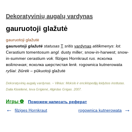
Dekoratyvinių augalų vardynas
gauruotoji glažutė
gauruotoji glažutė
gauruotoji
glažutė
statusas
T
sritis
vardynas
atitikmenys
:
lot.
Cerastium tomentosum
angl.
dusty miller; snow-in-harwest; snow-
in-summer cerastium
vok.
filziges Hornkraut
rus.
ясколка
войлочная; ясколка шерстистая
lenk.
rogownica kutnerowata
ryšiai
:
žiūrėk
– pūkuotoji glažutė
Dekoratyvinių augalų vardynas. – Vilnius: Mokslo ir enciklopedijų leidybos institutas
.
Dalia Kisielienė, Ieva Grigienė, Algirdas Grigas
.
2007
.
Игры ⚽
Поможем написать реферат
filziges Hornkraut
rogownica kutnerowata