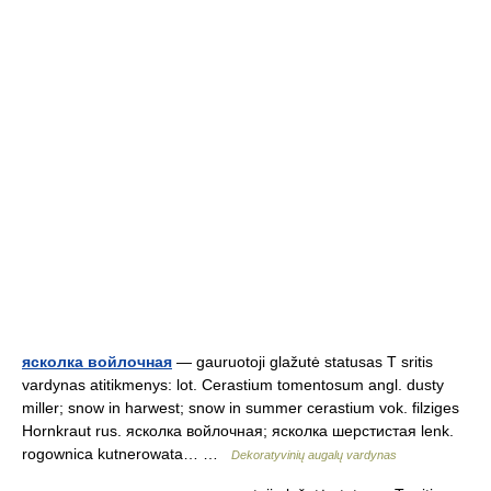
ясколка войлочная
— gauruotoji glažutė statusas T sritis
vardynas atitikmenys: lot. Cerastium tomentosum angl. dusty
miller; snow in harwest; snow in summer cerastium vok. filziges
Hornkraut rus. ясколка войлочная; ясколка шерстистая lenk.
rogownica kutnerowata… …
Dekoratyvinių augalų vardynas